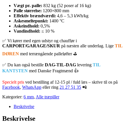
Vægt pr. palle:
832 kg (52 poser af 16 kg)
Palle størrelse:
1200×800 mm
Effektiv brændværdi:
4,6 – 5,3 kWh/kg
Askesmeltepunkt:
1400 °C
Askeindhold:
0,5%
Vandindhold:
≤ 10 %
✅ Vi kører med egen udstyr og chauffør
i
CARPORT/GARAGE/SKUR
på næsten alle underlag. Lige
TIL
DØREN
med terrængående palleløfter ⛳
✅ Du kan også bestille
DAG-TIL-DAG
levering
TIL
KANTSTEN
med Danske Fragtmænd 👍
Specielt pris
ved bestilling af 12-15 pl / fuld læs – skrive til os på
Facebook
,
WhatsApp
eller ring
21 27 51 35
📲
Kategorier:
6 mm
,
Alle træpiller
Beskrivelse
Beskrivelse