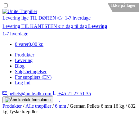
Ikke på lager
Levering lige TIL DØREN 👉 1-7 hverdage
Levering TIL KANTSTEN 👉 dag-til-dag
Levering
1-7 hverdage
0 varer
0,00 kr.
Produkter
Levering
Blog
Salgsbetingelser
For suppliers (EN)
Log ind
pellets@unite-dk.com
+45 21 27 51 35
Produkter
/
Alle træpiller
/
6 mm
/ German Pellets 6 mm 16 kg / 832
kg Tyske træpiller