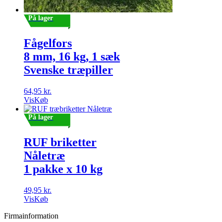
På lager
Fågelfors
8 mm, 16 kg, 1 sæk
Svenske træpiller
64,95
kr.
Vis
Køb
På lager
RUF briketter
Nåletræ
1 pakke x 10 kg
49,95
kr.
Vis
Køb
Firmainformation