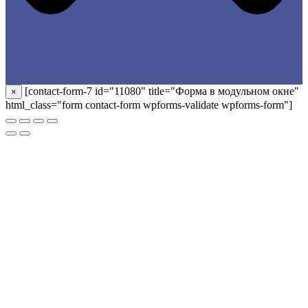
[contact-form-7 id="11080" title="Форма в модульном окне"
×
html_class="form contact-form wpforms-validate wpforms-form"]