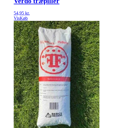
Verdo træpiller
54,95
kr.
Vis
Køb