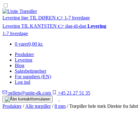
Levering lige TIL DØREN 👉 1-7 hverdage
Levering TIL KANTSTEN 👉 dag-til-dag
Levering
1-7 hverdage
0 varer
0,00 kr.
Produkter
Levering
Blog
Salgsbetingelser
For suppliers (EN)
Log ind
pellets@unite-dk.com
+45 21 27 51 35
Produkter
/
Alle træpiller
/
8 mm
/ Træpiller hele træk Direkte fra fabr