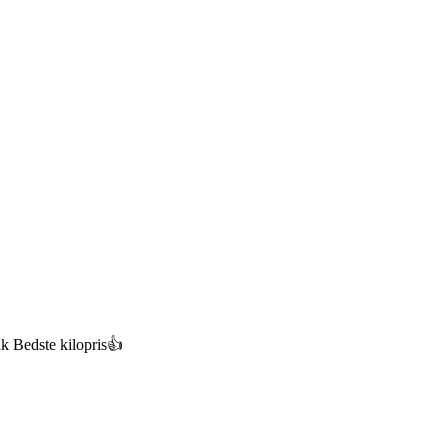
ik Bedste kilopris👍