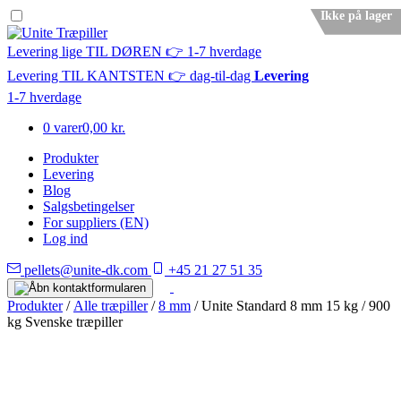
Ikke på lager
Levering lige TIL DØREN 👉 1-7 hverdage
Levering TIL KANTSTEN 👉 dag-til-dag
Levering
1-7 hverdage
0 varer
0,00 kr.
Produkter
Levering
Blog
Salgsbetingelser
For suppliers (EN)
Log ind
pellets@unite-dk.com
+45 21 27 51 35
Produkter
/
Alle træpiller
/
8 mm
/ Unite Standard 8 mm 15 kg / 900
kg Svenske træpiller