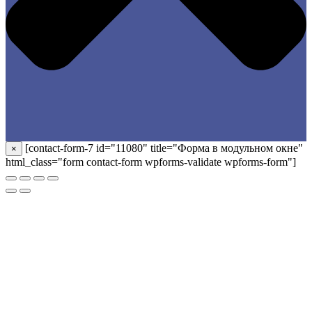
[contact-form-7 id="11080" title="Форма в модульном окне"
×
html_class="form contact-form wpforms-validate wpforms-form"]