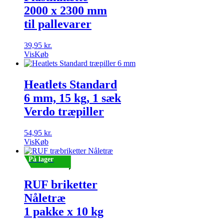
2000 x 2300 mm
til pallevarer
39,95
kr.
Vis
Køb
Heatlets Standard
6 mm, 15 kg, 1 sæk
Verdo træpiller
54,95
kr.
Vis
Køb
På lager
RUF briketter
Nåletræ
1 pakke x 10 kg