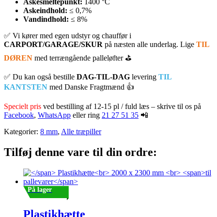
Askesmeltepunkt:
1400 °C
Askeindhold:
≤ 0,7%
Vandindhold:
≤ 8%
✅ Vi kører med egen udstyr og chauffør
i
CARPORT/GARAGE/SKUR
på næsten alle underlag. Lige
TIL
DØREN
med terrængående palleløfter ⛳
✅ Du kan også bestille
DAG-TIL-DAG
levering
TIL
KANTSTEN
med Danske Fragtmænd 👍
Specielt pris
ved bestilling af 12-15 pl / fuld læs – skrive til os på
Facebook
,
WhatsApp
eller ring
21 27 51 35
📲
Kategorier:
8 mm
,
Alle træpiller
Tilføj denne vare til din ordre:
På lager
Plastikhætte