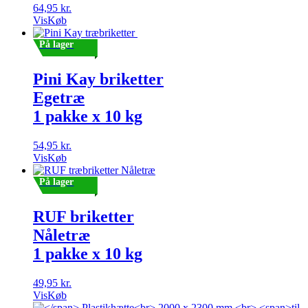
64,95
kr.
Vis
Køb
På lager
Pini Kay briketter
Egetræ
1 pakke x 10 kg
54,95
kr.
Vis
Køb
På lager
RUF briketter
Nåletræ
1 pakke x 10 kg
49,95
kr.
Vis
Køb