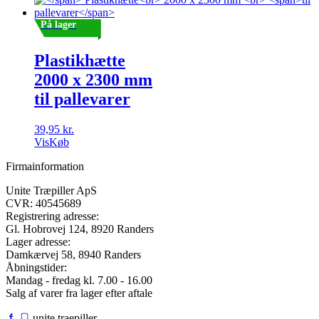
På lager
Plastikhætte
2000 x 2300 mm
til pallevarer
39,95
kr.
Vis
Køb
Firmainformation
Unite Træpiller ApS
CVR: 40545689
Registrering adresse:
Gl. Hobrovej 124,
8920
Randers
Lager adresse:
Damkærvej 58
,
8940
Randers
Åbningstider:
Mandag - fredag kl. 7.00 - 16.00
Salg af varer fra lager efter aftale
unite.traepiller