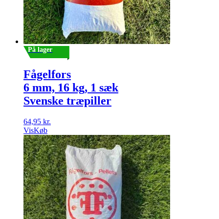
På lager
Fågelfors
6 mm, 16 kg, 1 sæk
Svenske træpiller
64,95
kr.
Vis
Køb