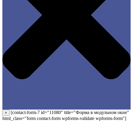
[contact-form-7 id="11080" title="Форма в модульном окне"
×
html_class="form contact-form wpforms-validate wpforms-form"]