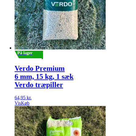
På lager
Verdo Premium
6 mm, 15 kg, 1 sæk
Verdo træpiller
64,95
kr.
Vis
Køb