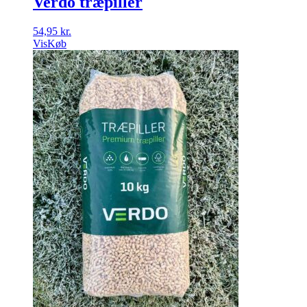
Verdo træpiller
54,95
kr.
Vis
Køb