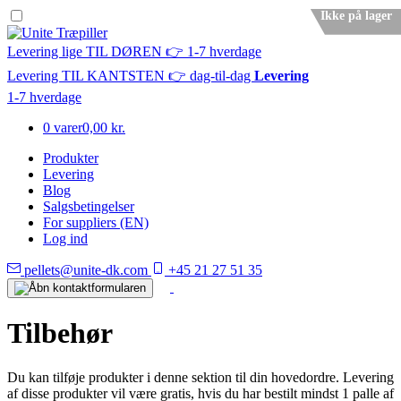
Ikke på lager
Levering lige TIL DØREN 👉 1-7 hverdage
Levering TIL KANTSTEN 👉 dag-til-dag
Levering
1-7 hverdage
0 varer
0,00 kr.
Produkter
Levering
Blog
Salgsbetingelser
For suppliers (EN)
Log ind
pellets@unite-dk.com
+45 21 27 51 35
Tilbehør
Du kan tilføje produkter i denne sektion til din hovedordre. Levering
af disse produkter vil være gratis, hvis du har bestilt mindst 1 palle af