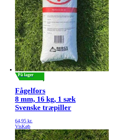
På lager
Fågelfors
8 mm, 16 kg, 1 sæk
Svenske træpiller
64,95
kr.
Vis
Køb