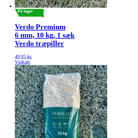
På lager
Verdo Premium
6 mm, 10 kg, 1 sæk
Verdo træpiller
49,95
kr.
Vis
Køb