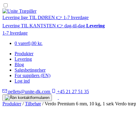
Levering lige TIL DØREN 👉 1-7 hverdage
Levering TIL KANTSTEN 👉 dag-til-dag
Levering
1-7 hverdage
0 varer
0,00 kr.
Produkter
Levering
Blog
Salgsbetingelser
For suppliers (EN)
Log ind
pellets@unite-dk.com
+45 21 27 51 35
Produkter
/
Tilbehør
/ Verdo Premium 6 mm, 10 kg, 1 sæk Verdo træpi