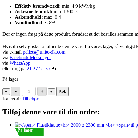
Effektiv brændværdi:
min. 4,9 kWh/kg
Askesmeltepunkt:
min. 1300 °C
Askeindhold:
max. 0,4
Vandindhold:
≤ 8%
Der er ingen fragt på dette produkt, forudsat at det bestilles sammen 
Hvis du selv ønsker at afhente denne vare fra vores lager, så venligst 
via e-mail
pellets@unite-dk.com
via
Facebook Messenger
via
WhatsApp
eller ring på
21 27 51 35
📲
På lager
Verdo
-
+
Køb
−
+
Premium
Kategori:
6
Tilbehør
mm,
10
Tilføj denne vare til din ordre:
kg,
1
sæk
Verdo
På lager
træpiller