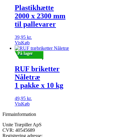
antal
Plastikhætte
2000 x 2300 mm
til pallevarer
39,95
kr.
Vis
Køb
På lager
RUF briketter
Nåletræ
1 pakke x 10 kg
49,95
kr.
Vis
Køb
Firmainformation
Unite Træpiller ApS
CVR: 40545689
Registrering adresse: