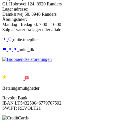
Gl. Hobrovej 124,
8920
Randers
Lager adresse:
Damkærvej 58
,
8940
Randers
Åbningstider:
Mandag - fredag kl. 7.00 - 16.00
Salg af varer fra lager efter aftale
unite.traepiller
unite_dk
Betalingsmuligheder
Revolut Bank
IBAN LT543250046779707592
SWIFT: REVOLT21