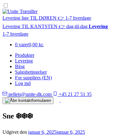
Levering lige TIL DØREN 👉 1-7 hverdage
Levering TIL KANTSTEN 👉 dag-til-dag
Levering
1-7 hverdage
0 varer
0,00 kr.
Produkter
Levering
Blog
Salgsbetingelser
For suppliers (EN)
Log ind
pellets@unite-dk.com
+45 21 27 51 35
Sne ❄️❄️❄️
Udgivet den
januar 6, 2025
januar 6, 2025