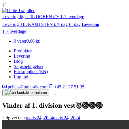
Levering lige TIL DØREN 👉 1-7 hverdage
Levering TIL KANTSTEN 👉 dag-til-dag
Levering
1-7 hverdage
0 varer
0,00 kr.
Produkter
Levering
Blog
Salgsbetingelser
For suppliers (EN)
Log ind
pellets@unite-dk.com
+45 21 27 51 35
Vinder af 1. division vest🥇🏐🏐🏐
Udgivet den
marts 24, 2024
marts 24, 2024