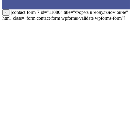
[contact-form-7 id="11080" title="Форма в модульном окне"
×
html_class="form contact-form wpforms-validate wpforms-form"]