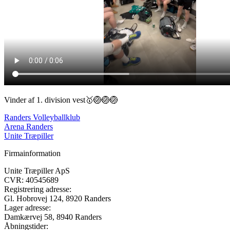
Vinder af 1. division vest🥇🏐🏐🏐
Randers Volleyballklub
Arena Randers
Unite Træpiller
Firmainformation
Unite Træpiller ApS
CVR: 40545689
Registrering adresse:
Gl. Hobrovej 124,
8920
Randers
Lager adresse:
Damkærvej 58
,
8940
Randers
Åbningstider: